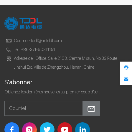
Courriel :
tddl@hntddl.com
Tél :
+86-371-60311151
Adresse de l'Office: Salle 2103, Centre Missun, No.33 Route
Jinshui Est, Ville de Zhengzhou, Henan, Chine
S'abonner
Obtenez les dernières nouvelles au premier coup d'œil.