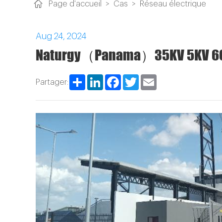
Page d'accueil
>
Cas
>
Réseau électrique
Aug 24, 2024
Naturgy（Panama）35KV 5KV 6
Share
LinkedIn
Facebook
Twitter
Email
Partager: