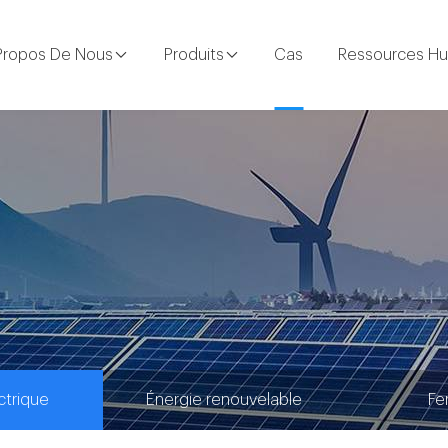
Propos De Nous
Produits
Cas
Ressources H
ctrique
Énergie renouvelable
Fe