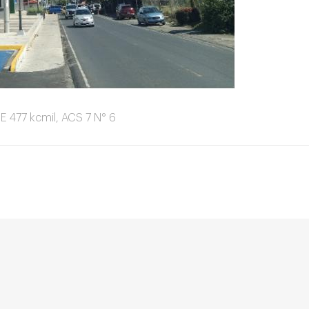
 477 kcmil, ACS 7 N° 6