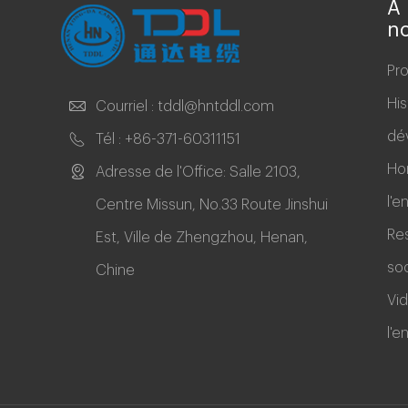
A 
n
Pro
His
Courriel :
tddl@hntddl.com
dé
Tél :
+86-371-60311151
Ho
Adresse de l'Office: Salle 2103,
l'e
Centre Missun, No.33 Route Jinshui
Res
Est, Ville de Zhengzhou, Henan,
soc
Chine
Vi
l'e